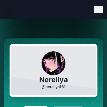
Nereliya
@
nereliya161