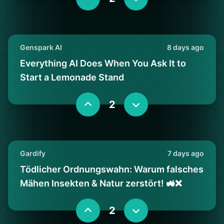
Genspark AI
8 days ago
Everything AI Does When You Ask It to
Start a Lemonade Stand
2
Gardify
7 days ago
Tödlicher Ordnungswahn: Warum falsches
Mähen Insekten & Natur zerstört! 🚜❌
2