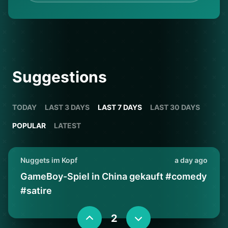
Suggestions
TODAY
LAST 3 DAYS
LAST 7 DAYS
LAST 30 DAYS
POPULAR
LATEST
Nuggets im Kopf
a day ago
GameBoy-Spiel in China gekauft #comedy
#satire
2