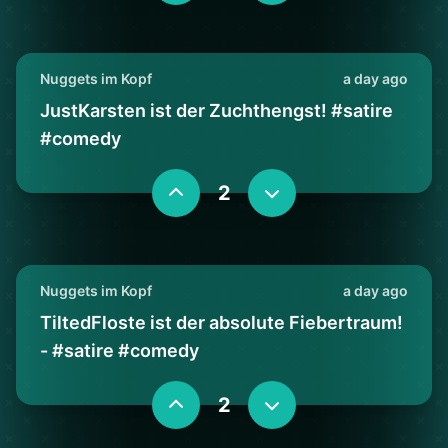
Nuggets im Kopf
a day ago
JustKarsten ist der Zuchthengst! #satire
#comedy
2
Nuggets im Kopf
a day ago
TiltedFloste ist der absolute Fiebertraum!
- #satire #comedy
2