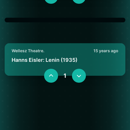
Wellesz Theatre.
15 years ago
Hanns Eisler: Lenin (1935)
1