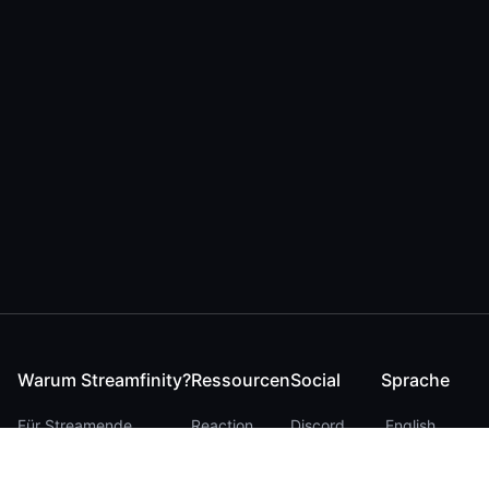
Warum Streamfinity?
Ressourcen
Social
Sprache
Für Streamende
Reaction
Discord
English
Für YouTuber
Checker
Twitter / 𝕏
German
Für Zuschauer
FAQ
LinkedIn