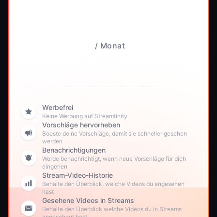
Streamer+
9,99 €
/ Monat
Werbefrei
Keine Werbung auf Streamfinity
Vorschläge hervorheben
Booste deine Vorschläge, damit sie schneller gesehen
werden
Benachrichtigungen
Werde benachrichtigt, wenn neue Vorschläge für dich
eingehen
Stream-Video-Historie
Behalte den Überblick, welche Videos du angesehen
hast
Gesehene Videos in Streams
Behalte den Überblick welche Videos du in Streams
angeschaut hast