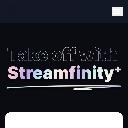
Streamfinity Free