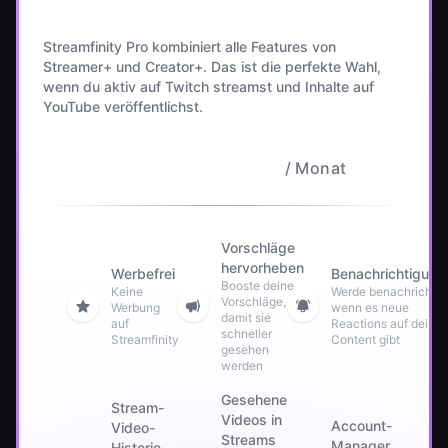
Streamfinity Pro
Streamfinity Pro kombiniert alle Features von
Streamer+ und Creator+. Das ist die perfekte Wahl,
wenn du aktiv auf Twitch streamst und Inhalte auf
YouTube veröffentlichst.
23,99 €
/ Monat
Vorschläge
hervorheben
Werbefrei
Benachrichtigung
Booste deine
Keine
Werde benachrichtigt
Vorschläge,
Werbung
wenn es neue
damit sie
auf
Reactions auf deine
schneller
Streamfinity
Content gibt
gesehen
werden
Gesehene
Stream-
Videos in
Account-
Video-
Streams
Manager
Historie