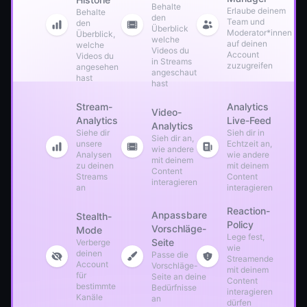
Behalte
Erlaube deinem
Behalte
den
Team und
den
Überblick
Moderator*innen
Überblick,
welche
auf deinen
welche
Videos du
Account
Videos du
in Streams
zuzugreifen
angesehen
angeschaut
hast
hast
Stream-
Analytics
Video-
Analytics
Live-Feed
Analytics
Siehe dir
Sieh dir in
Sieh dir an,
unsere
Echtzeit an,
wie andere
Analysen
wie andere
mit deinem
zu deinen
mit deinem
Content
Streams
Content
interagieren
an
interagieren
Reaction-
Anpassbare
Stealth-
Policy
Vorschläge-
Mode
Lege fest,
Seite
Verberge
wie
deinen
Passe die
Streamende
Account
Vorschläge-
mit deinem
für
Seite an deine
Content
bestimmte
Bedürfnisse
interagieren
Kanäle
an
dürfen