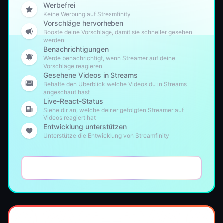
Werbefrei
Keine Werbung auf Streamfinity
Vorschläge hervorheben
Booste deine Vorschläge, damit sie schneller gesehen
werden
Benachrichtigungen
Werde benachrichtigt, wenn Streamer auf deine
Vorschläge reagieren
Gesehene Videos in Streams
Behalte den Überblick welche Videos du in Streams
angeschaut hast
Live-React-Status
Siehe dir an, welche deiner gefolgten Streamer auf
Videos reagiert hat
Entwicklung unterstützen
Unterstütze die Entwicklung von Streamfinity
Los geht's