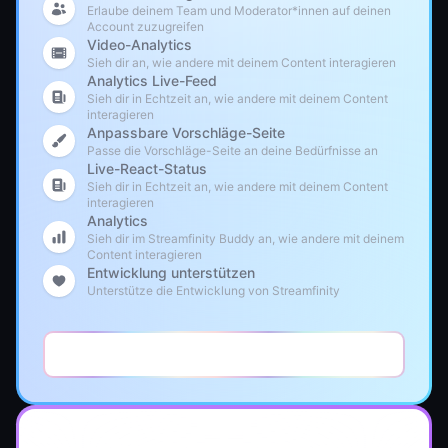
Erlaube deinem Team und Moderator*innen auf deinen
Account zuzugreifen
Video-Analytics
Sieh dir an, wie andere mit deinem Content interagieren
Analytics Live-Feed
Sieh dir in Echtzeit an, wie andere mit deinem Content
interagieren
Anpassbare Vorschläge-Seite
Passe die Vorschläge-Seite an deine Bedürfnisse an
Live-React-Status
Sieh dir in Echtzeit an, wie andere mit deinem Content
interagieren
Analytics
Sieh dir im Streamfinity Buddy an, wie andere mit deinem
Content interagieren
Entwicklung unterstützen
Unterstütze die Entwicklung von Streamfinity
Los geht's