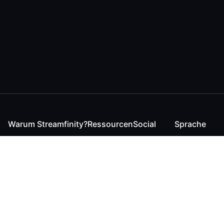
Warum Streamfinity?
Ressourcen
Social
Sprache
Für Streamende
Reaction
Discord
English
Für YouTuber
Checker
Twitter / 𝕏
German
Für Zuschauer
FAQ
LinkedIn
Für Businesses
Kontakt
Instagram
Blog
Bluesky
Roadmap