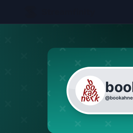
boo
@
bookahne