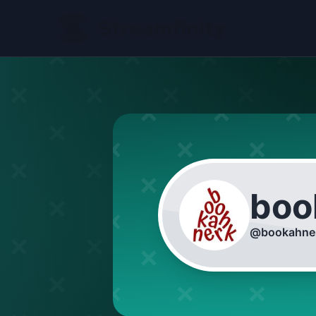
boo
@
bookahne