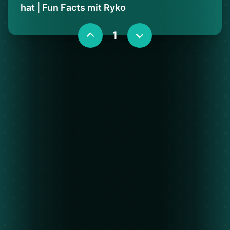
hat | Fun Facts mit Ryko
1