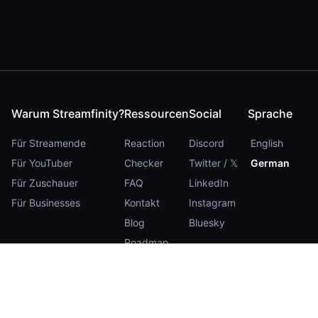
Warum Streamfinity?
Ressourcen
Social
Sprache
Für Streamende
Reaction
Discord
English
Für YouTuber
Checker
Twitter / 𝕏
German
Für Zuschauer
FAQ
LinkedIn
Für Businesses
Kontakt
Instagram
Blog
Bluesky
Roadmap
Media Kit