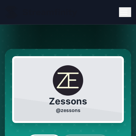
Zessons
@
zessons