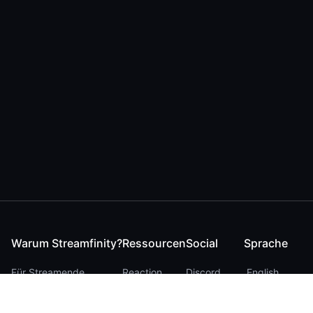
Warum Streamfinity?
Ressourcen
Social
Sprache
Für Streamende
Reaction
Discord
English
Für YouTuber
Checker
Twitter / 𝕏
German
Für Zuschauer
FAQ
LinkedIn