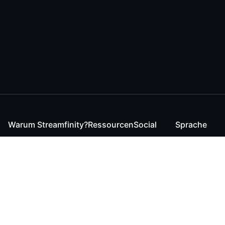
Warum Streamfinity?
Ressourcen
Social
Sprache
Für Streamende
Reaction
Discord
English
Für YouTuber
Checker
Twitter / 𝕏
German
Für Zuschauer
FAQ
LinkedIn
Für Businesses
Kontakt
Instagram
Blog
Bluesky
Roadmap