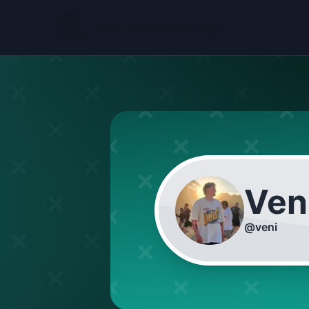
Ven
@
veni