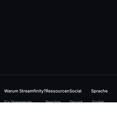
Warum Streamfinity?
Ressourcen
Social
Sprache
Für Streamende
Reaction
Discord
English
Für YouTuber
Checker
Twitter / 𝕏
German
Für Zuschauer
FAQ
LinkedIn