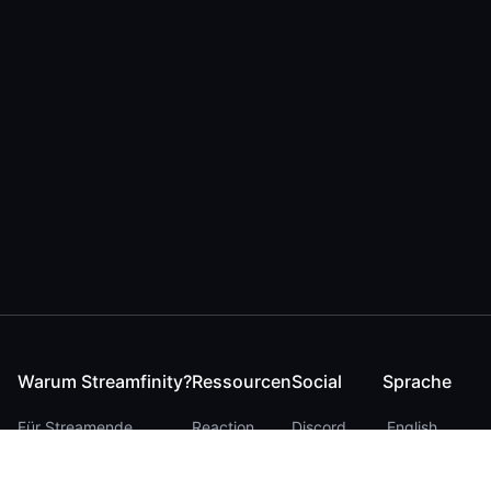
Warum Streamfinity?
Ressourcen
Social
Sprache
Für Streamende
Reaction
Discord
English
Für YouTuber
Checker
Twitter / 𝕏
German
Für Zuschauer
FAQ
LinkedIn