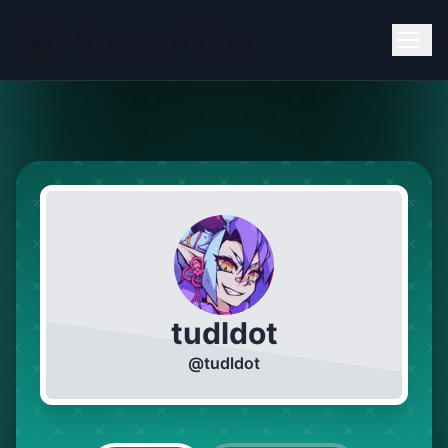
tudldot
@
tudldot