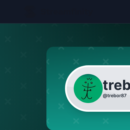
tre
@
trebor87