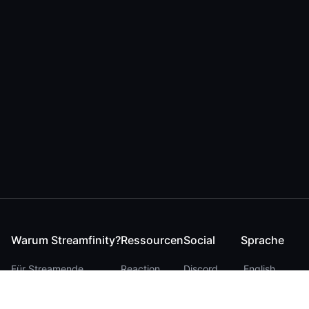
Warum Streamfinity?
Ressourcen
Social
Sprache
Für Streamende
Reaction
Discord
English
Für YouTuber
Checker
Twitter / 𝕏
German
Für Zuschauer
FAQ
LinkedIn