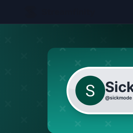
Sic
@
sickmode