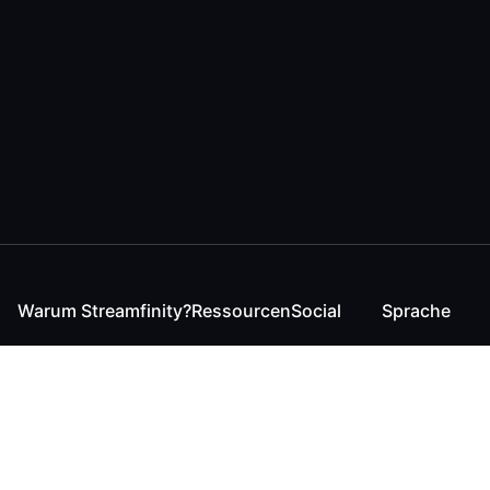
Warum Streamfinity?
Ressourcen
Social
Sprache
Für Streamende
Reaction
Discord
English
Für YouTuber
Checker
Twitter / 𝕏
German
Für Zuschauer
FAQ
LinkedIn
Für Businesses
Kontakt
Instagram
Blog
Bluesky