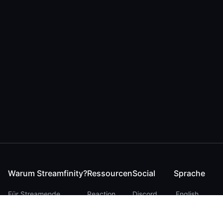
Warum Streamfinity?
Ressourcen
Social
Sprache
Für Streamende
Reaction
Discord
English
Für YouTuber
Checker
Twitter / 𝕏
German
Für Zuschauer
FAQ
LinkedIn