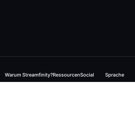
Warum Streamfinity?
Ressourcen
Social
Sprache
Für Streamende
Reaction
Discord
English
Für YouTuber
Checker
Twitter / 𝕏
German
Für Zuschauer
FAQ
LinkedIn
Für Businesses
Kontakt
Instagram
Blog
Bluesky
Roadmap