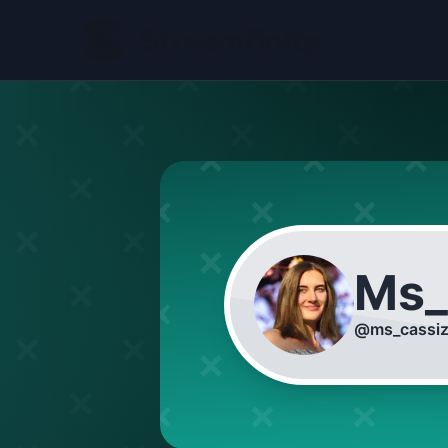
Ms_
@
ms_cassi