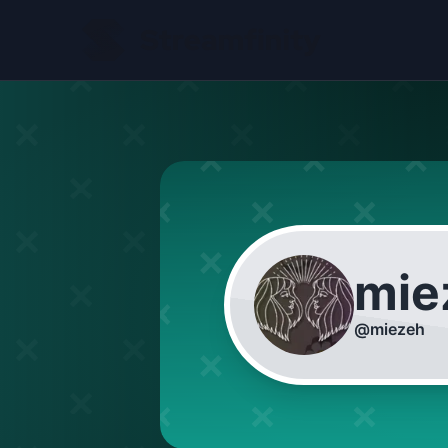
mie
@
miezeh