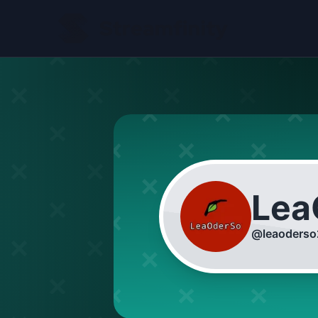
Lea
@
leaoderso