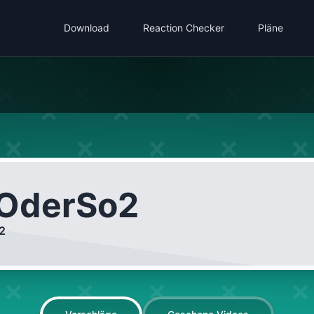
Download
Reaction Checker
Pläne
OderSo2
2