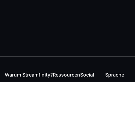
Warum Streamfinity?
Ressourcen
Social
Sprache
Für Streamende
Reaction
Discord
English
Für YouTuber
Checker
Twitter / 𝕏
German
Für Zuschauer
FAQ
LinkedIn
Für Businesses
Kontakt
Instagram
Blog
Bluesky
Roadmap