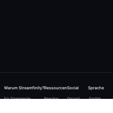
Warum Streamfinity?
Ressourcen
Social
Sprache
Für Streamende
Reaction
Discord
English
Für YouTuber
Checker
Twitter / 𝕏
German
Für Zuschauer
FAQ
LinkedIn