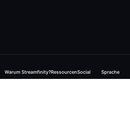
Warum Streamfinity?
Ressourcen
Social
Sprache
Für Streamende
Reaction
Discord
English
Für YouTuber
Checker
Twitter / 𝕏
German
Für Zuschauer
FAQ
LinkedIn
Für Businesses
Kontakt
Instagram
Blog
Bluesky
Roadmap