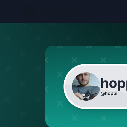
hop
@
hoppii