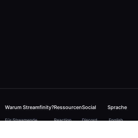
Warum Streamfinity?
Ressourcen
Social
Sprache
Für Streamende
Reaction
Discord
English
Für YouTuber
Checker
Twitter / 𝕏
German
Für Zuschauer
FAQ
LinkedIn