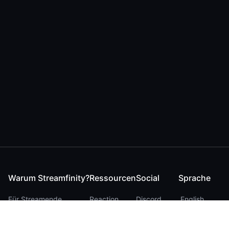
Warum Streamfinity?
Ressourcen
Social
Sprache
Für Streamende
Reaction
Discord
English
Für YouTuber
Checker
Twitter / 𝕏
German
Für Zuschauer
FAQ
LinkedIn