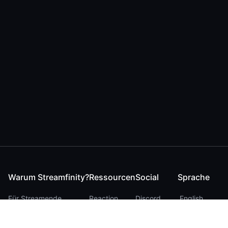
Warum Streamfinity?
Ressourcen
Social
Sprache
Für Streamende
Reaction
Discord
English
Für YouTuber
Checker
Twitter / 𝕏
German
Für Zuschauer
FAQ
LinkedIn