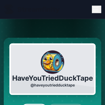
HaveYouTriedDuckTape
@
haveyoutriedducktape