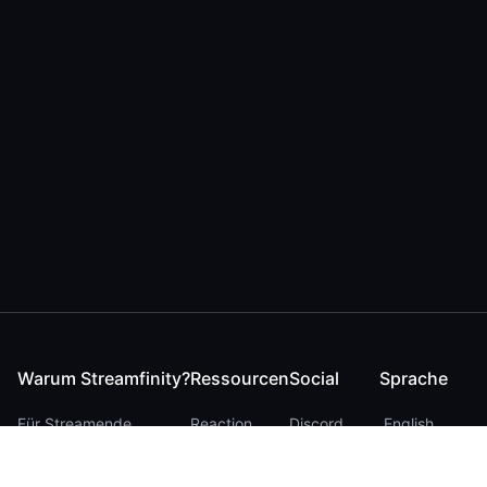
Warum Streamfinity?
Ressourcen
Social
Sprache
Für Streamende
Reaction
Discord
English
Für YouTuber
Checker
Twitter / 𝕏
German
Für Zuschauer
FAQ
LinkedIn