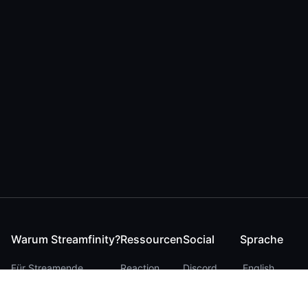
Warum Streamfinity?
Ressourcen
Social
Sprache
Für Streamende
Reaction
Discord
English
Für YouTuber
Checker
Twitter / 𝕏
German
Für Zuschauer
FAQ
LinkedIn