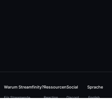
Warum Streamfinity?
Ressourcen
Social
Sprache
Für Streamende
Reaction
Discord
English
Für YouTuber
Checker
Twitter / 𝕏
German
Für Zuschauer
FAQ
LinkedIn