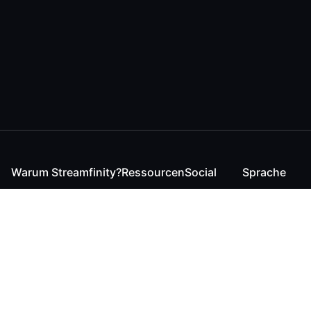
Warum Streamfinity?
Ressourcen
Social
Sprache
Für Streamende
Reaction
Discord
English
Für YouTuber
Checker
Twitter / 𝕏
German
Für Zuschauer
FAQ
LinkedIn
Für Businesses
Kontakt
Instagram
Blog
Bluesky
Roadmap