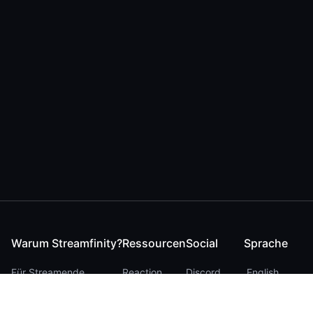
Warum Streamfinity?
Ressourcen
Social
Sprache
Für Streamende
Reaction
Discord
English
Für YouTuber
Checker
Twitter / 𝕏
German
Für Zuschauer
FAQ
LinkedIn