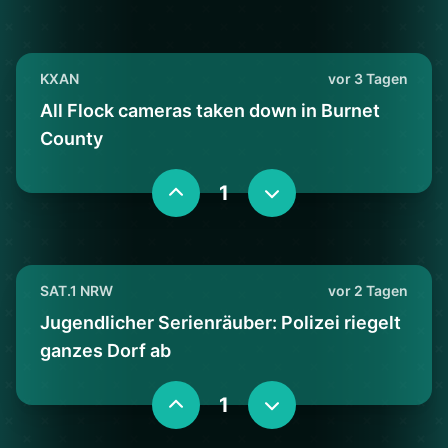
KXAN
vor 3 Tagen
All Flock cameras taken down in Burnet
County
1
SAT.1 NRW
vor 2 Tagen
Jugendlicher Serienräuber: Polizei riegelt
ganzes Dorf ab
1