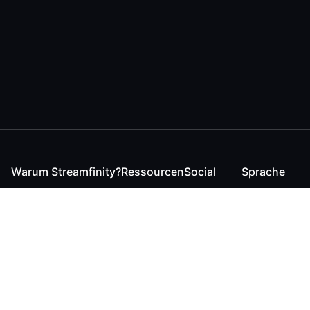
Warum Streamfinity?
Ressourcen
Social
Sprache
Für Streamende
Reaction
Discord
English
Für YouTuber
Checker
Twitter / 𝕏
German
Für Zuschauer
FAQ
LinkedIn
Für Businesses
Kontakt
Instagram
Blog
Bluesky
Roadmap