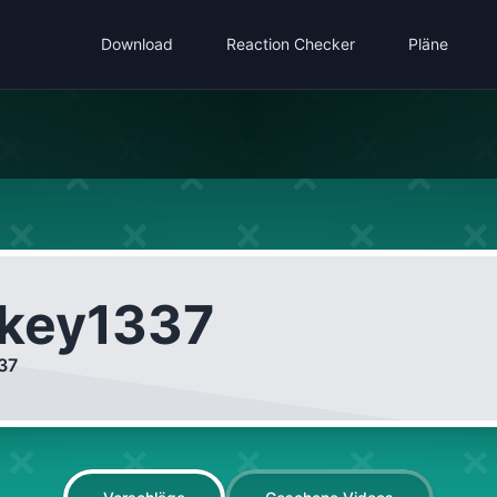
Download
Reaction Checker
Pläne
key1337
37