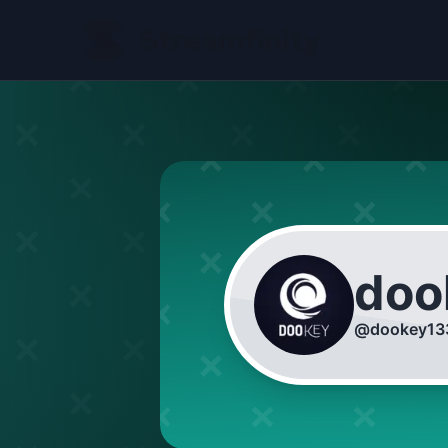
doo
@
dookey13