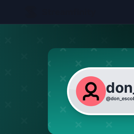
don
@
don_esco