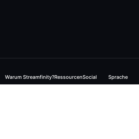
Warum Streamfinity?
Ressourcen
Social
Sprache
Für Streamende
Reaction
Discord
English
Für YouTuber
Checker
Twitter / 𝕏
German
Für Zuschauer
FAQ
LinkedIn
Für Businesses
Kontakt
Instagram
Blog
Bluesky
Roadmap