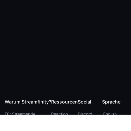
Warum Streamfinity?
Ressourcen
Social
Sprache
Für Streamende
Reaction
Discord
English
Für YouTuber
Checker
Twitter / 𝕏
German
Für Zuschauer
FAQ
LinkedIn