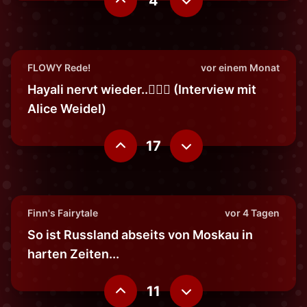
4
FLOWY Rede!
vor einem Monat
Hayali nervt wieder..🤦🏼‍♂️ (Interview mit
Alice Weidel)
17
Finn's Fairytale
vor 4 Tagen
So ist Russland abseits von Moskau in
harten Zeiten...
11