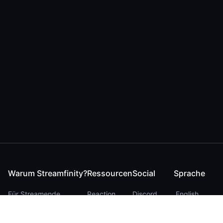
Warum Streamfinity?
Ressourcen
Social
Sprache
Für Streamende
Reaction
Discord
English
Für YouTuber
Checker
Twitter / 𝕏
German
Für Zuschauer
FAQ
LinkedIn