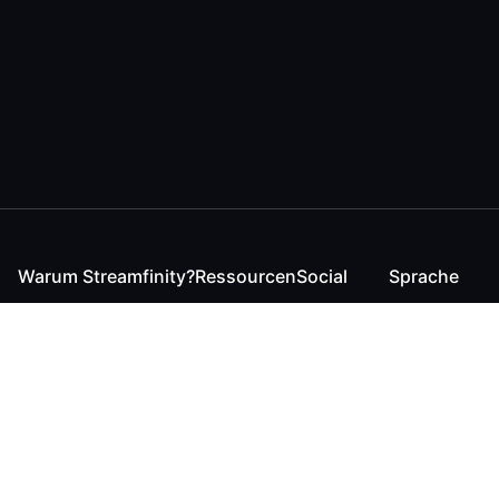
Warum Streamfinity?
Ressourcen
Social
Sprache
Für Streamende
Reaction
Discord
English
Für YouTuber
Checker
Twitter / 𝕏
German
Für Zuschauer
FAQ
LinkedIn
Für Businesses
Kontakt
Instagram
Blog
Bluesky
Roadmap