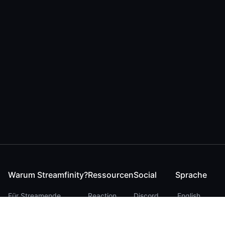
Warum Streamfinity?
Ressourcen
Social
Sprache
Für Streamende
Reaction
Discord
English
Für YouTuber
Checker
Twitter / 𝕏
German
Für Zuschauer
FAQ
LinkedIn