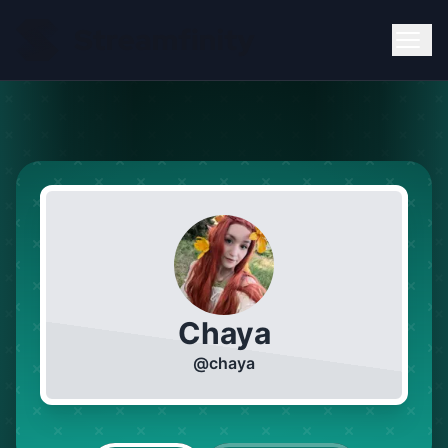
Chaya
@
chaya