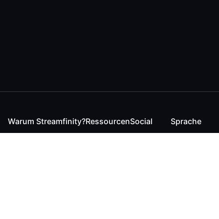
Warum Streamfinity?
Ressourcen
Social
Sprache
Für Streamende
Reaction
Discord
English
Für YouTuber
Checker
Twitter / 𝕏
German
Für Zuschauer
FAQ
LinkedIn
Für Businesses
Kontakt
Instagram
Blog
Bluesky
Roadmap