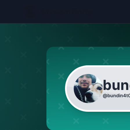
bun
@
bundin4t