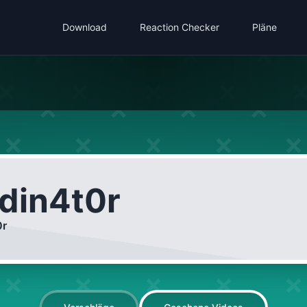
Download
Reaction Checker
Pläne
din4t0r
0r