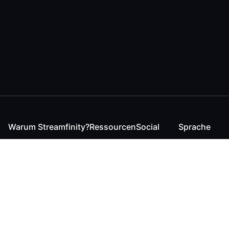
Warum Streamfinity?
Ressourcen
Social
Sprache
Für Streamende
Reaction
Discord
English
Für YouTuber
Checker
Twitter / 𝕏
German
Für Zuschauer
FAQ
LinkedIn
Für Businesses
Kontakt
Instagram
Blog
Bluesky
Roadmap