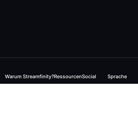
Warum Streamfinity?
Ressourcen
Social
Sprache
Für Streamende
Reaction
Discord
English
Für YouTuber
Checker
Twitter / 𝕏
German
Für Zuschauer
FAQ
LinkedIn
Für Businesses
Kontakt
Instagram
Blog
Bluesky
Roadmap