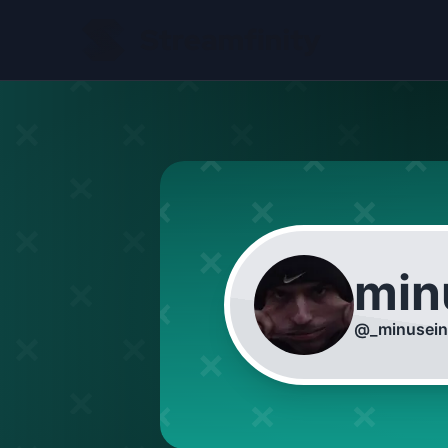
min
@
_minusei