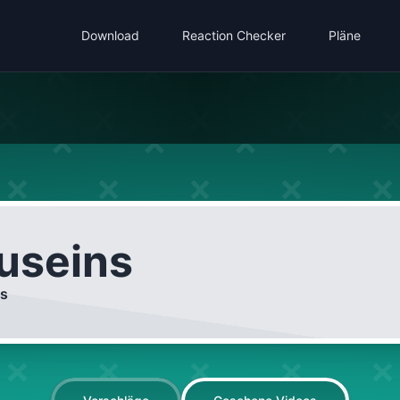
Download
Reaction Checker
Pläne
useins
ns