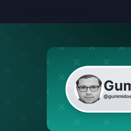
Gum
@
gummidoe