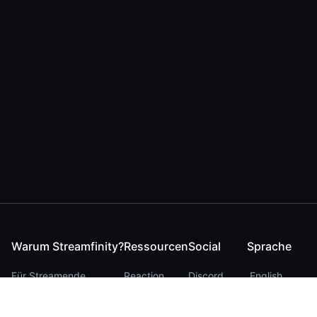
Warum Streamfinity?
Ressourcen
Social
Sprache
Für Streamende
Reaction
Discord
English
Für YouTuber
Checker
Twitter / 𝕏
German
Für Zuschauer
FAQ
LinkedIn